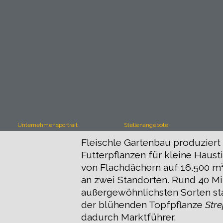
Direkt zum Seiteninhalt
▼
Unternehmensportrait
Stellenangebote
Fleischle Gartenbau produzier
Futterpflanzen für kleine Haust
von Flachdächern auf 16.500 m
an zwei Standorten. Rund 40 Mit
außergewöhnlichsten Sorten st
der blühenden Topfpflanze
Str
dadurch Marktführer.